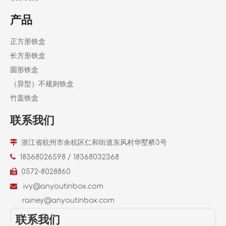
产品
正方形铁盒
长方形铁盒
圆形铁盒
（异型）不规则铁盒
竹盖铁盒
联系我们

浙江省杭州市余杭区仁和街道东风村华墅桥3号

18368026598 / 18368032368

0572-8028860

ivy@anyoutinbox.com
r
ainey@anyoutinbox.com
联系我们