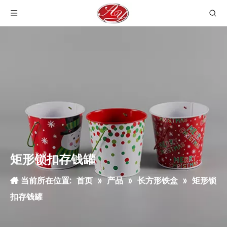
矩形锁扣存钱罐
当前所在位置:
首页
»
产品
»
长方形铁盒
»
矩形锁
扣存钱罐